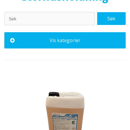
Søk
Vis kategorier
Alle
Storhusholdning
Desinfeksjon