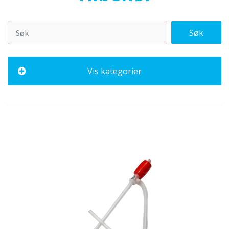
Søk
Vis kategorier
Alle
Høytrykk
Støvsugere
Manuell vask
Kjemipåleggere