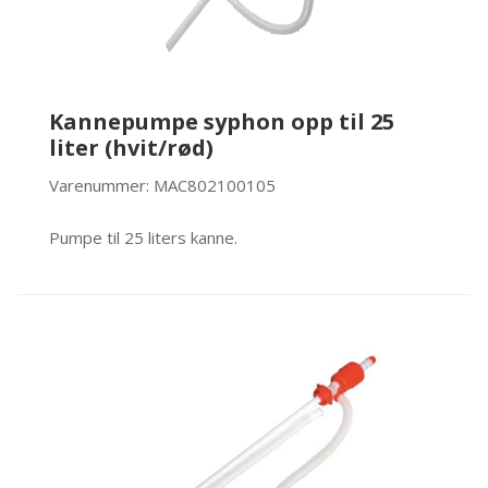
Slangetromler
Dyser og koblinger
Kannepumpe syphon opp til 25
Førstehjelp-og verneutstyr
liter (hvit/rød)
Varenummer: MAC802100105
Pumpe til 25 liters kanne.